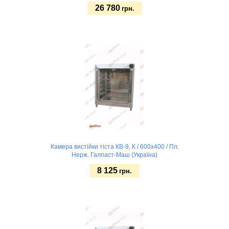
26 780
грн.
База
Замовити
Камера вистійки тіста КВ-9, К / 600х400 / Пл.
Нерж. Галпаст-Маш (Україна)
8 125
грн.
Без підсвітки
Замовити