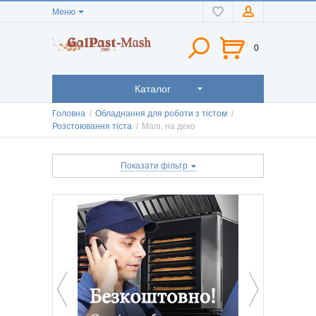
Меню
0
Каталог
Головна
/
Обладнання для роботи з тістом
/
Розстоювання тіста
/
Малі, на деко
Показати фільтр
Ціна
Підключення до електромережі
220
(11)
Стан