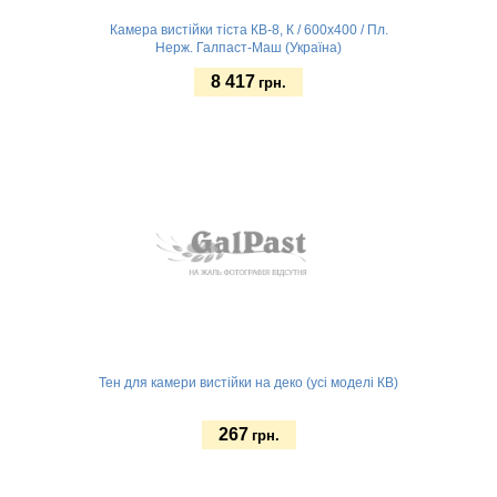
Камера вистійки тіста КВ-8, К / 600х400 / Пл.
Нерж. Галпаст-Маш (Україна)
8 417
грн.
Замовити
Тен для камери вистійки на деко (усі моделі КВ)
267
грн.
0,7кВт