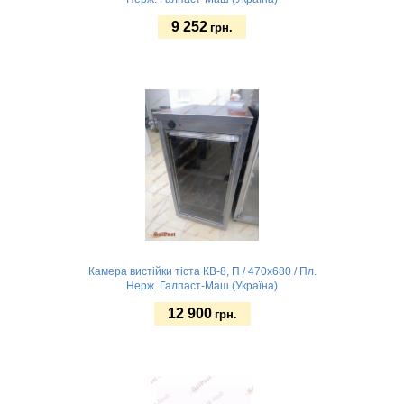
9 252
грн.
Без підсвітки
Замовити
Камера вистійки тіста КВ-8, П / 470х680 / Пл.
Нерж. Галпаст-Маш (Україна)
12 900
грн.
Без підсвітки
Замовити