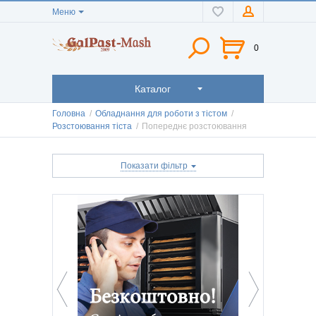
Меню
0
Каталог
Головна
/
Обладнання для роботи з тістом
/
Розстоювання тіста
/
Попереднє розстоювання
Показати фільтр
Ціна
Стан
Б/у
(2)