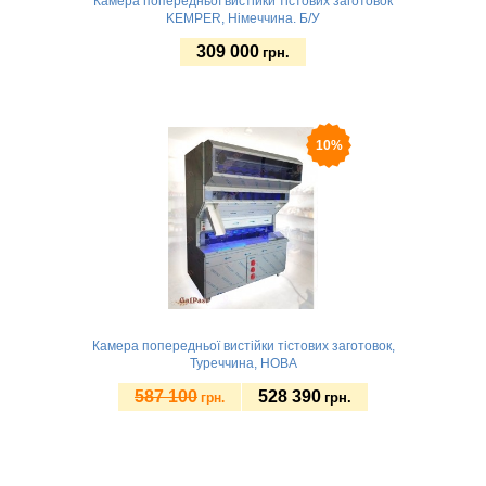
Камера попередньої вистійки тістових заготовок
KEMPER, Німеччина. Б/У
309 000
грн.
Замовити
10%
Камера попередньої вистійки тістових заготовок,
Туреччина, НОВА
587 100
528 390
грн.
грн.
Замовити