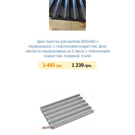
Деко багетне для випічки 600х400 з
перфорацією, з тефлоновим покриттям. Деко
хвилясте перфороване на 5 хвиль з тефлоновим
покриттям. Алюміній. Італія
1 493
1 239
грн.
грн.
Замовити