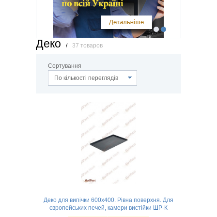
Стан
Б/у
(2)
Нове
(25)
Деко
/
37 товаров
Сортування
По кількості переглядів
Деко для випічки 600х400. Рівна поверхня. Для
європейських печей, камери вистійки ШР-К