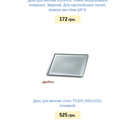
Деко для випічки 600х400. Рівна перфорована
поверхня. Зварний. Для європейських печей,
камери вистійки ШР-К
172
грн.
Замовити
Деко для випічки Unox TG305 (460х330).
Алюміній
525
грн.
Замовити