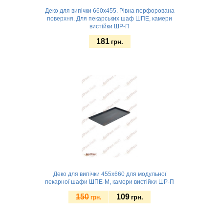
Деко для випічки 660х455. Рівна перфорована
поверхня. Для пекарських шаф ШПЕ, камери
вистійки ШР-П
181
грн.
Замовити
Деко для випічки 455х660 для модульної
пекарної шафи ШПЕ-М, камери вистійки ШР-П
150
109
грн.
грн.
Замовити