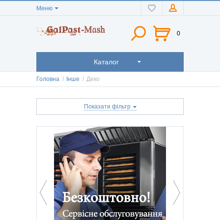
Меню
0
Каталог
Головна
/
Інше
/
Деко
Показати фільтр
КАТЕГОРІЇ
Стальні деко
Алюмінієві деко
Ціна