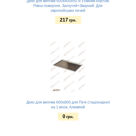
Деко для випічки 600х400х50 зі з'ємним бортом.
Рівна поверхня. Загнутий+Зварний. Для
європейських печей
217
грн.
Замовити
Деко для випічки 600х800 для Печі стаціонарної
на 1 візок. Алюміній
0
грн.
Замовити