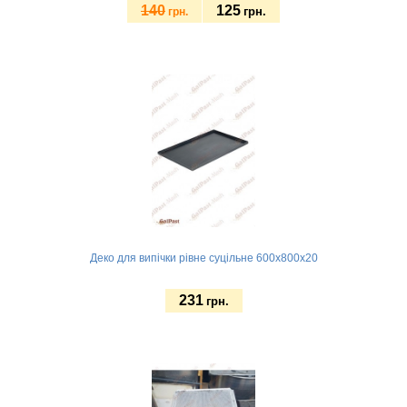
140
125
грн.
грн.
Замовити
Деко для випічки рівне суцільне 600х800х20
231
грн.
Замовити