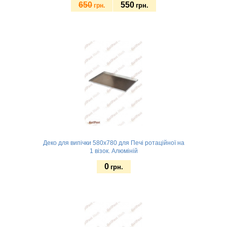
650
550
грн.
грн.
Замовити
Деко для випічки 580х780 для Печі ротаційної на
1 візок. Алюміній
0
грн.
4 борта
Замовити