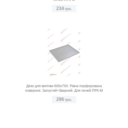
234
грн.
Деко для випічки 600х700. Рівна перфорована
поверхня. Загнутий+Зварний. Для печей ПРХ-М
296
грн.