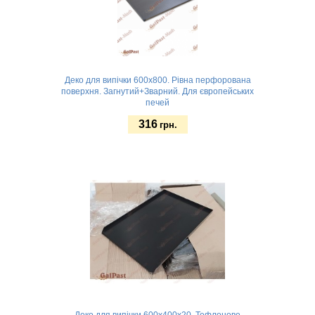
Деко для випічки 600х800. Рівна перфорована
поверхня. Загнутий+Зварний. Для європейських
печей
316
грн.
Замовити
Деко для випічки 600x400х20. Тефлонове